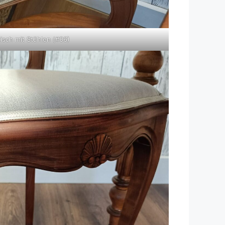
isch mit Stühlen (#06)