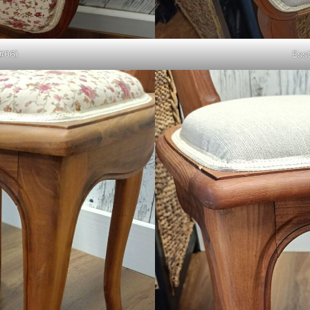
(#06)
Esst